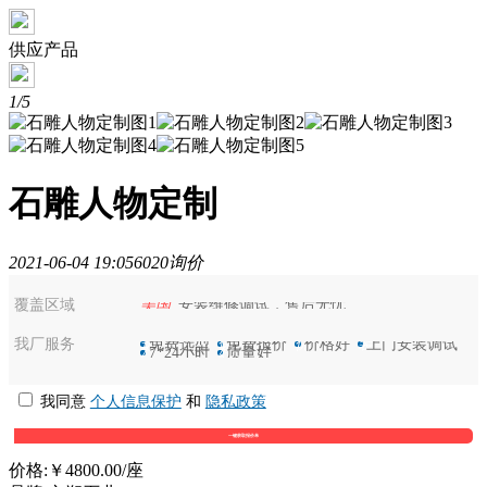
供应产品
1/5
石雕人物定制
2021-06-04 19:05
602
0询价
覆盖区域
美国
安装维修调试，售后无忧
我厂服务
选
免费选型
保
免费报价
优
价格好
装
上门安装调试
7
7*24小时
好
质量好
我同意
个人信息保护
和
隐私政策
价格:
￥4800.00
/座