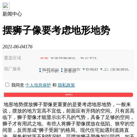
新闻中心
摆狮子像要考虑地形地势
2021-06-04
176
覆盖区域
美国
安装维修调试，售后无忧
我厂服务
选
免费选型
保
免费报价
优
价格好
装
上门安装调试
7
7*24小时
好
质量好
我同意
个人信息保护
和
隐私政策
地形地势摆放狮子塑像更重要的是要考虑地形地势，一般来
说，摆放的地方宜高不宜低，前面应有开阔的空间。只有居高
临下，狮子塑像才能显示出不凡的气势，具备了足够的空间，
狮子才有用武之地。有些人将狮子塑像摆放在低陷、狭窄的空
间里，反而形成“狮子受困”的格局。现代住宅如遇到道路直
冲，屋角相对等不利情况时，可摆放狮子塑像加以阻挡。如不